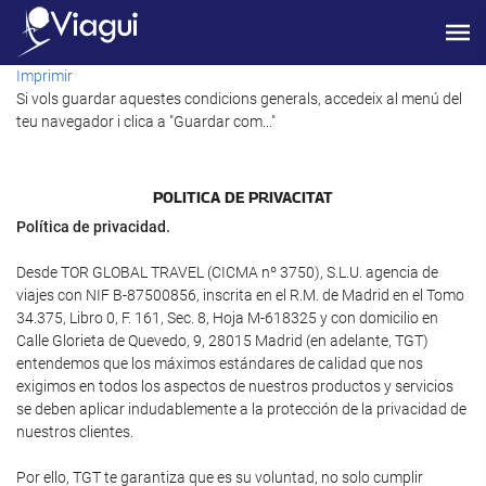
Imprimir
Si vols guardar aquestes condicions generals, accedeix al menú del
teu navegador i clica a "Guardar com..."
POLI­TICA DE PRIVACITAT
Política de privacidad.
Desde TOR GLOBAL TRAVEL (CICMA nº 3750), S.L.U. agencia de
viajes con NIF B-87500856, inscrita en el R.M. de Madrid en el Tomo
34.375, Libro 0, F. 161, Sec. 8, Hoja M-618325 y con domicilio en
Calle Glorieta de Quevedo, 9, 28015 Madrid (en adelante, TGT)
entendemos que los máximos estándares de calidad que nos
exigimos en todos los aspectos de nuestros productos y servicios
se deben aplicar indudablemente a la protección de la privacidad de
nuestros clientes.
Por ello, TGT te garantiza que es su voluntad, no solo cumplir