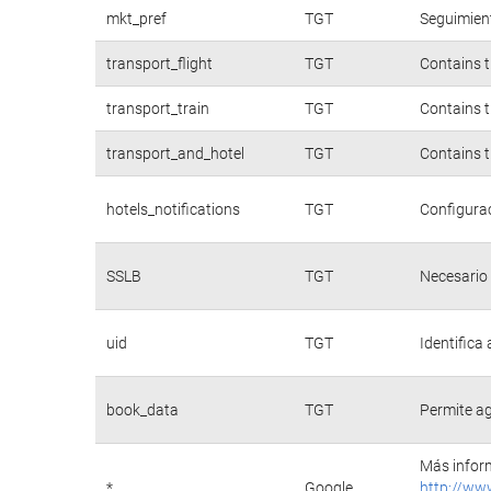
mkt_pref
TGT
Seguimient
transport_flight
TGT
Contains t
transport_train
TGT
Contains t
transport_and_hotel
TGT
Contains t
hotels_notifications
TGT
Configurac
SSLB
TGT
Necesario 
uid
TGT
Identifica
book_data
TGT
Permite ag
Más inform
*
Google
http://ww