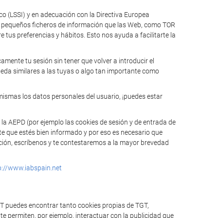
ico (LSSI) y en adecuación con la Directiva Europea
n pequeños ficheros de información que las Web, como TOR
tus preferencias y hábitos. Esto nos ayuda a facilitarte la
mente tu sesión sin tener que volver a introducir el
ueda similares a las tuyas o algo tan importante como
mismas los datos personales del usuario, ¡puedes estar
 la AEPD (por ejemplo las cookies de sesión y de entrada de
te que estés bien informado y por eso es necesario que
mación, escríbenos y te contestaremos a la mayor brevedad
p://www.iabspain.net
GT puedes encontrar tanto cookies propias de TGT,
e permiten, por ejemplo, interactuar con la publicidad que