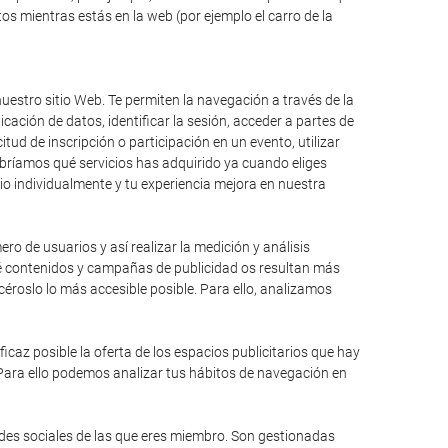
s mientras estás en la web (por ejemplo el carro de la
uestro sitio Web. Te permiten la navegación a través de la
icación de datos, identificar la sesión, acceder a partes de
itud de inscripción o participación en un evento, utilizar
bríamos qué servicios has adquirido ya cuando eliges
io individualmente y tu experiencia mejora en nuestra
ro de usuarios y así realizar la medición y análisis
qué contenidos y campañas de publicidad os resultan más
éroslo lo más accesible posible. Para ello, analizamos
caz posible la oferta de los espacios publicitarios que hay
 Para ello podemos analizar tus hábitos de navegación en
edes sociales de las que eres miembro. Son gestionadas