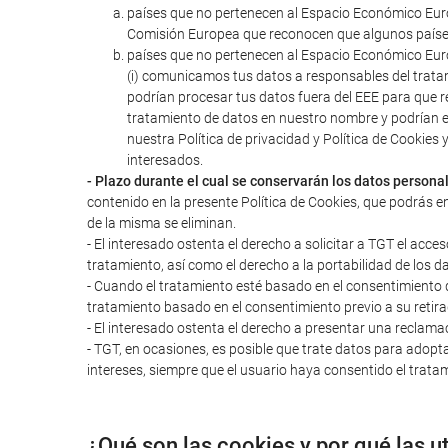
países que no pertenecen al Espacio Económico Euro
Comisión Europea que reconocen que algunos paíse
países que no pertenecen al Espacio Económico Euro
(i) comunicamos tus datos a responsables del trata
podrían procesar tus datos fuera del EEE para que r
tratamiento de datos en nuestro nombre y podrían 
nuestra Política de privacidad y Política de Cookie
interesados.
- Plazo durante el cual se conservarán los datos persona
contenido en la presente Política de Cookies, que podrás e
de la misma se eliminan.
- El interesado ostenta el derecho a solicitar a TGT el acces
tratamiento, así como el derecho a la portabilidad de los d
- Cuando el tratamiento esté basado en el consentimiento del
tratamiento basado en el consentimiento previo a su retira
- El interesado ostenta el derecho a presentar una reclama
- TGT, en ocasiones, es posible que trate datos para adopta
intereses, siempre que el usuario haya consentido el tratam
¿Qué son las cookies y por qué las u