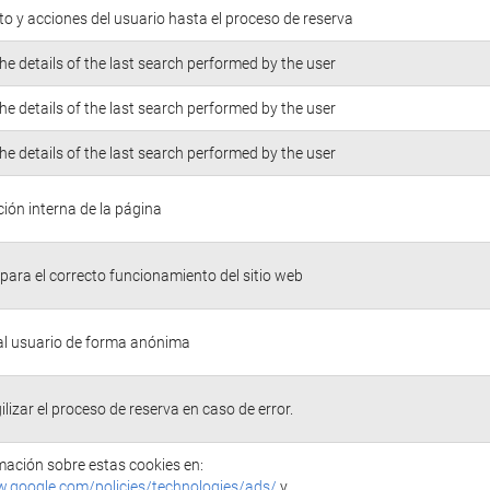
o y acciones del usuario hasta el proceso de reserva
he details of the last search performed by the user
he details of the last search performed by the user
he details of the last search performed by the user
ión interna de la página
para el correcto funcionamiento del sitio web
 al usuario de forma anónima
ilizar el proceso de reserva en caso de error.
ación sobre estas cookies en:
w.google.com/policies/technologies/ads/
y