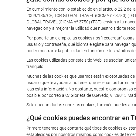
En cumplimiento con lo establecido en el artículo 22.2 de l
2009/136/CE, TOR GLOBAL TRAVEL (CICMA nº 3750) (TGT) te
GLOBAL TRAVEL (CICMA nº 3750) (TGT), envían a tu navegador
navegación y a mejorar la utilidad que nuestro sitio te repo
Por ponerte un ejemplo, las cookies nos "recuerdan" cosas 
usuario y contraseña, qué idioma elegiste para navegar, q
poder mostrarte la publicidad en función de tus hábitos de 
Las cookies utilizadas por este sitio Web, se asocian úni
tranquilo!
Muchas de las cookies que usamos están exceptuadas de la o
usuario que te ayudan a no tener que rellenar los formular
leas esta información. No obstante, nuestro compromiso con
posible: por correo a C/ Glorieta de Quevedo, 9, 28015 Madr
Si te quedan dudas sobre las cookies, también puedes acudi
¿Qué cookies puedes encontrar en 
Primero tenemos que contarte qué tipos de cookies existe
establecidas por nosotros mismos, como cookies de tercero