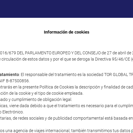
Información de cookies
016/679 DEL PARLAMENTO EUROPEO Y DEL CONSEJO de 27 de abril de 2016 
e circulación de estos datos y por el que se deroga la Directiva 95/46/CE
tratamiento
: El responsable del tratamiento es la sociedad TOR GLOBAL TR
y NIF B-87500856.
ntrarás en la presente Política de Cookies la descripción y finalidad de c
ación de la cookie y el tipo de cookie empleada.
sado y cumplimiento de obligación legal.
cnicas, viene dada debido a que el tratamiento es necesario para el cumpl
o Electrónico.
icitarias, de redes sociales y de publicidad comportamental está basada en
s una agencia de viajes internacional, también transmitimos tus datos 