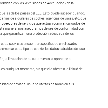
formidad con las «Decisiones de Adecuación» de la
ue las de los países del EEE. Esto puede suceder cuando:
ías de alquileres de coches, agencias de viajes, etc. que
s proveedores de servicios que actúan como encargados del
e esta manera, nos aseguramos de sea de conformidad con
pea que garantizan una protección adecuada de los
e cada cookie se encuentra especificado en el cuadro
e emplear cada tipo de cookie, los datos extraídos del uso
ión, la limitación de su tratamiento, a oponerse al
en cualquier momento, sin que ello afecte a la licitud del
nalidad de enviar al usuario ofertas basadas en sus