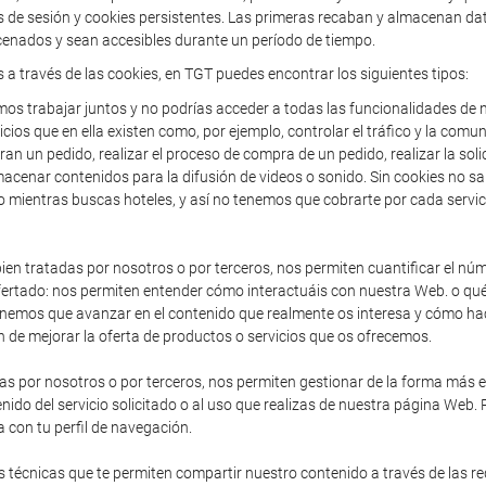
de sesión y cookies persistentes. Las primeras recaban y almacenan dato
enados y sean accesibles durante un período de tiempo.
s a través de las cookies, en TGT puedes encontrar los siguientes tipos:
os trabajar juntos y no podrías acceder a todas las funcionalidades de n
icios que en ella existen como, por ejemplo, controlar el tráfico y la comun
an un pedido, realizar el proceso de compra de un pedido, realizar la solic
acenar contenidos para la difusión de videos o sonido. Sin cookies no sa
o mientras buscas hoteles, y así no tenemos que cobrarte por cada servic
en tratadas por nosotros o por terceros, nos permiten cuantificar el núme
io ofertado: nos permiten entender cómo interactuáis con nuestra Web. o 
enemos que avanzar en el contenido que realmente os interesa y cómo hac
 de mejorar la oferta de productos o servicios que os ofrecemos.
as por nosotros o por terceros, nos permiten gestionar de la forma más efi
nido del servicio solicitado o al uso que realizas de nuestra página Web.
 con tu perfil de navegación.
 técnicas que te permiten compartir nuestro contenido a través de las r