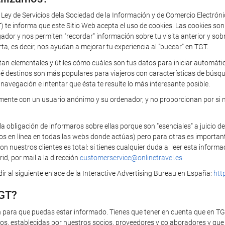
a Ley de Servicios dela Sociedad de la Información y de Comercio Electrón
 informa que este Sitio Web acepta el uso de cookies. Las cookies so
 y nos permiten "recordar" información sobre tu visita anterior y sobre 
rta, es decir, nos ayudan a mejorar tu experiencia al "bucear" en TGT.
tan elementales y útiles cómo cuáles son tus datos para iniciar automática
ué destinos son más populares para viajeros con características de búsq
navegación e intentar que ésta te resulte lo más interesante posible.
camente con un usuario anónimo y su ordenador, y no proporcionan por si 
bligación de informaros sobre ellas porque son "esenciales" a juicio de
ios en línea en todas las webs donde actúas) pero para otras es importan
 nuestros clientes es total: si tienes cualquier duda al leer esta infor
id, por mail a la dirección
customerservice@onlinetravel.es
r al siguiente enlace de la Interactive Advertising Bureau en España:
htt
TGT?
n para que puedas estar informado. Tienes que tener en cuenta que en T
s, establecidas por nuestros socios, proveedores y colaboradores y que t