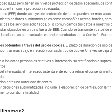
peo (EEE) pero tienen un nivel de protección de datos adecuado, de con
s cuentan con la protección adecuada;
peo (EEE) donde las leyes de protección de datos pueden ser más laxas q
miento de datos autónomos, tales como compañías aéreas, hoteles, compañ
ecibas los servicios solicitados; o (ii) comunicamos tus datos a nuestro
estar ubicados en un país fuera del EEE. Cuando se transmiten datos d
s y las cláusulas contractuales estándar aprobadas por la Comisión Euro
les obtenidos a través del uso de cookies
: El plazo de duración de uso d
ncontrar más abajo en relación con cada tipo de cookie. Una vez se deja d
o a los datos personales relativos al interesado, su rectificación o supres
atos.
 interesado, el interesado ostenta el derecho a retirar el consentimiento 
da.
ción ante una autoridad de control.
r decisiones automatizadas, incluida la elaboración de perfiles, con la fi
iento con dicha finalidad.
tilizamos?