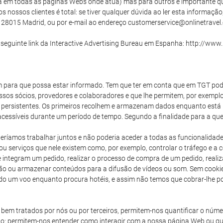
ha em todas as páginas Webs onde atua) mas para outros é importante que
nossos clientes é total: se tiver qualquer dúvida ao ler esta informaçã
 9, 28015 Madrid, ou por e-mail ao endereço customerservice@onlinetravel
seguinte link da Interactive Advertising Bureau em Espanha: http://www.
em para que possa estar informado. Tem que ter em conta que em TGT pod
ossos sócios, provedores e colaboradores e que lhe permitem, por exempl
 persistentes. Os primeiros recolhem e armazenam dados enquanto está
ssíveis durante um período de tempo. Segundo a finalidade para a que
ríamos trabalhar juntos e não poderia aceder a todas as funcionalidad
ou serviços que nele existem como, por exemplo, controlar o tráfego e a 
e integram um pedido, realizar o processo de compra de um pedido, realiza
ção ou armazenar conteúdos para a difusão de vídeos ou som. Sem cookie
ido um voo enquanto procura hotéis, e assim não temos que cobrar-lhe po
bem tratados por nós ou por terceiros, permitem-nos quantificar o númer
ecido: permitem-nos entender como interagir com a nossa página Web ou 