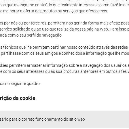
os que avançar no conteúdo que realmente interessa e como fazê-lo o ma
 melhorar a oferta de produtos ou serviços que oferecemos.
 por nós ou por terceiros, permitem-nos gerir da forma mais eficaz poss
rviço solicitado ou ao uso que realize da nossa página Web. Para isso
nada com o seu perfil de navegação.
 técnicos que lhe permitem partilhar nosso conteúdo através das redes 
que partilhasse com os seus amigos e conhecidos a informação que lhe mo
okies permitem armazenar informação sobre a navegação dos usuários
 com os seus interesses ou as sua procuras anteriores em outros sites
mos no seguinte quadro:
rição da cookie
ário para o correto funcionamento do sítio web