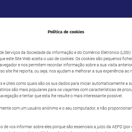
Política de cookies
 de Serviços da Sociedade da Informação e do Comércio Eletrónico (LSSI
 este Site Web aceita o uso de cookies. Os cookies são pequenos fich
ador e nos permitem recordar informação sobre a sua visita anterior e
sso site lhe reporta, ou seja, nos ajudam a melhorar a sua experiência ao 
is e úteis como quais são os sus dados para iniciar automaticamente a su
stinos são mais populares para os viajantes com características de proc
vegação e tentar que esta lhe resulte o mais interessante possível.
icamente com um usuário anónimo e o seu computador, e não proporcionam
o de vos informar sobre eles porque são essenciais a juízo da AEPD (po