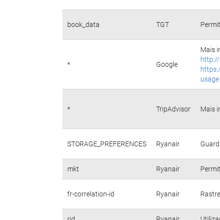
book_data
TGT
Permit
Mais i
http:/
*
Google
https:
usage
*
TripAdvisor
Mais i
STORAGE_PREFERENCES
Ryanair
Guarda
mkt
Ryanair
Permit
fr-correlation-id
Ryanair
Rastre
rid
Ryanair
Utiliz