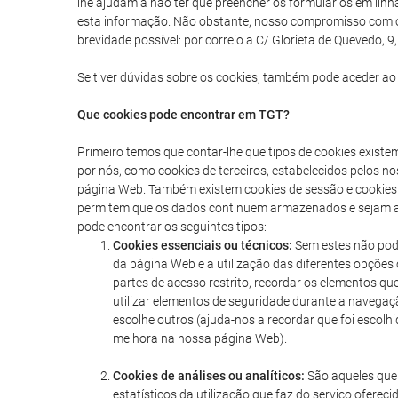
lhe ajudam a não ter que preencher os formulários em lin
esta informação. Não obstante, nosso compromisso com os 
brevidade possível: por correio a C/ Glorieta de Quevedo,
Se tiver dúvidas sobre os cookies, também pode aceder ao 
Que cookies pode encontrar em TGT?
Primeiro temos que contar-lhe que tipos de cookies exist
por nós, como cookies de terceiros, estabelecidos pelos n
página Web. Também existem cookies de sessão e cookies
permitem que os dados continuem armazenados e sejam ace
pode encontrar os seguintes tipos:
Cookies essenciais ou técnicos:
Sem estes não pode
da página Web e a utilização das diferentes opções 
partes de acesso restrito, recordar os elementos qu
utilizar elementos de seguridade durante a navega
escolhe outros (ajuda-nos a recordar que foi escolh
melhora na nossa página Web).
Cookies de análises ou analíticos:
São aqueles que 
estatísticos da utilização que faz do serviço ofer