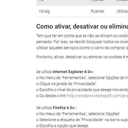
rid.sig
Ryanair
Utiliz
Como ativar, desativar ou elimin
Tem que ter em conta que se não se ativam os cookie
pensado. Por isso, se decidir bloquear todos os coo
utilizar aqueles serviços (como o carro da compra) q
Portanto, ativar, desativar ou eliminar os cookies 
Se utiliza
Internet Explorer 8.0+:
:
o No menu de "Ferramentas", selecione 'Opções de In
o Clique na janela de "Privacidade".
o Escolha o nível de privacidade que deseje movend
o Ou desde o link
http://windows.microsoft.com/pt-
Se utiliza
Firefox 4.0+:
:
o No meuú de "Ferramentas", selecione 'Opções'
o Selecione a etiqueta de "Privacidade" na barra sup
o Escolha a opção que deseje.