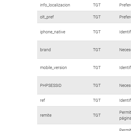
info_localizacion
TGT
Prefer
olt_pref
TGT
Prefer
iphone_native
TGT
Identi
brand
TGT
Necess
mobile_version
TGT
Identi
PHPSESSID
TGT
Necess
ref
TGT
Identi
Permit
remite
TGT
página
Permit