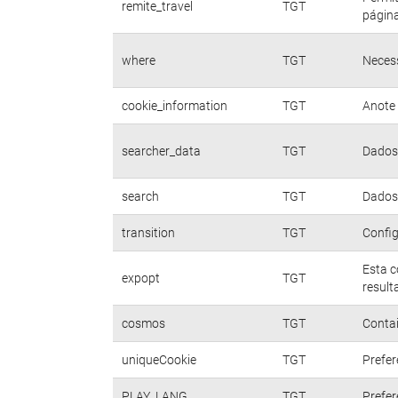
remite_travel
TGT
página
where
TGT
Necess
cookie_information
TGT
Anote 
searcher_data
TGT
Dados 
search
TGT
Dados 
transition
TGT
Config
Esta c
expopt
TGT
result
cosmos
TGT
Contai
uniqueCookie
TGT
Prefer
PLAY_LANG
TGT
Prefer