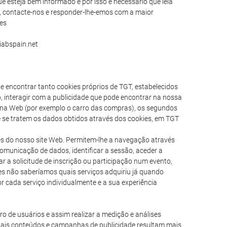
 esteja bem informado e por isso é necessário que leia
o, contacte-nos e responder-lhe-emos com a maior
.es
iabspain.net
e encontrar tanto cookies próprios de TGT, estabelecidos
o, interagir com a publicidade que pode encontrar na nossa
 na Web (por exemplo o carro das compras), os segundos
 se tratem os dados obtidos através dos cookies, em TGT
es do nosso site Web. Permitem-lhe a navegação através
comunicação de dados, identificar a sessão, aceder a
r a solicitude de inscrição ou participação num evento,
s não saberíamos quais serviços adquiriu já quando
r cada serviço individualmente e a sua experiência
o de usuários e assim realizar a medição e análises
quais conteúdos e campanhas de publicidade resultam mais