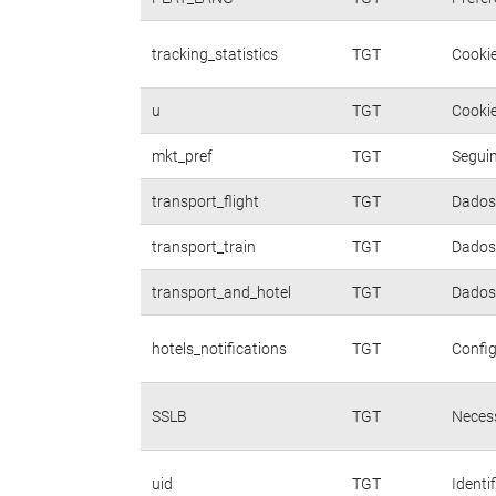
tracking_statistics
TGT
Cookie
u
TGT
Cookie
mkt_pref
TGT
Seguim
transport_flight
TGT
Dados 
transport_train
TGT
Dados 
transport_and_hotel
TGT
Dados 
hotels_notifications
TGT
Config
SSLB
TGT
Necess
uid
TGT
Identi