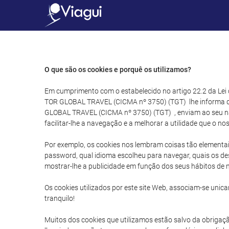
O que são os cookies e porquê os utilizamos?
Em cumprimento com o estabelecido no artigo 22.2 da Lei
TOR GLOBAL TRAVEL (CICMA nº 3750) (TGT) lhe informa que
GLOBAL TRAVEL (CICMA nº 3750) (TGT) , enviam ao seu naveg
facilitar-lhe a navegação e a melhorar a utilidade que o no
Por exemplo, os cookies nos lembram coisas tão elementa
password, qual idioma escolheu para navegar, quais os de
mostrar-lhe a publicidade em função dos seus hábitos de na
Os cookies utilizados por este site Web, associam-se un
tranquilo!
Muitos dos cookies que utilizamos estão salvo da obrigaçã