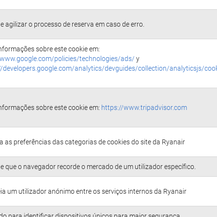
e agilizar o processo de reserva em caso de erro.
nformações sobre este cookie em:
/www.google.com/policies/technologies/ads/
y
//developers.google.com/analytics/devguides/collection/analyticsjs/cook
nformações sobre este cookie em:
https://www.tripadvisor.com
 as preferências das categorias de cookies do site da Ryanair
e que o navegador recorde o mercado de um utilizador específico.
ia um utilizador anónimo entre os serviços internos da Ryanair
ado para identificar dispositivos únicos para maior segurança.