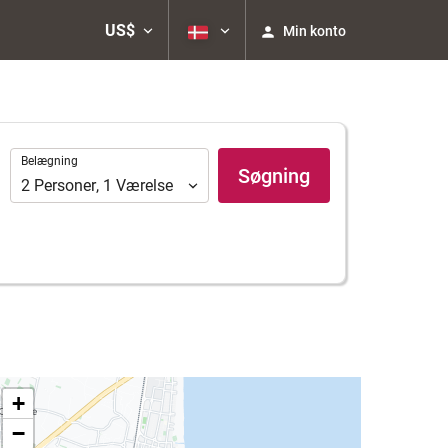
US$
Min konto
Belægning
Belægning
Søgning
2
Personer
,
1
Værelse
+
−