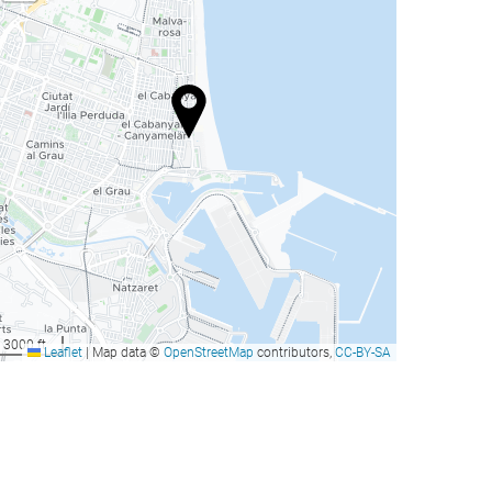
3000 ft
Leaflet
|
Map data ©
OpenStreetMap
contributors,
CC-BY-SA