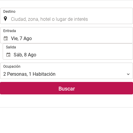
Introduzca
Destino
el
lugar
de
Introduzca
Entrada
destino
las
en
fechas
Salida
el
de
que
inicio
realizar
y
Ocupación
la
Ocupación
fin
búsqueda
para
2
Personas
,
1
Habitación
de
realizar
su
la
Buscar
alojamiento..
búsqueda
de
su
hotel.