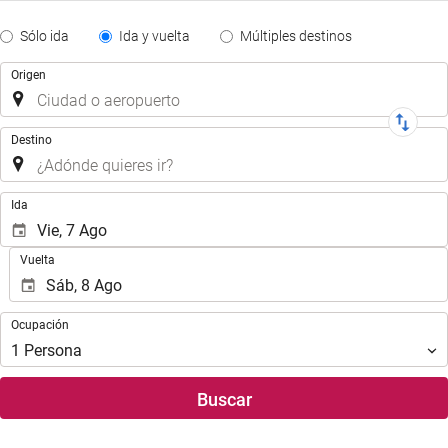
Tipo
Sólo ida
Ida y vuelta
Múltiples destinos
de
Trayecto
Origen
Trayecto
Destino
.
Ida
Vuelta
Ocupación
Ocupación
1
Persona
Buscar